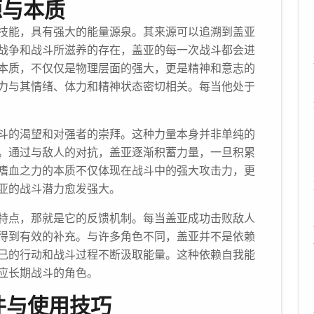
源与本质
技能，具有强大的能量源泉。其来源可以追溯到盖亚
战争和战斗所滋养的存在，盖亚的每一次战斗都会进
本质，不仅仅是物理层面的强大，更是精神和意志的
力与其情绪、体力和精神状态密切相关。每当他处于
斗的渴望和对强者的崇拜。这种力量本身并非单纯的
。通过与敌人的对抗，盖亚逐渐积蓄力量，一旦积累
嗜血之力的本质不仅体现在战斗中的强大攻击力，更
亚的战斗潜力愈发强大。
特点，那就是它的反馈机制。每当盖亚成功击败敌人
得到有效的补充。与许多角色不同，盖亚并不是依赖
己的行动和战斗过程不断汲取能量。这种依赖自我能
应长期战斗的角色。
件与使用技巧