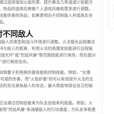
通过选择增加火焰伤害、提升暴击几率或减少技能冷
。饰品的选择应根据个人游戏风格和需求进行调整。
技能伤害的饰品；如果更倾向于控制敌人并提高生存
品。
对不同敌人
据敌人的类型和战斗环境进行调整。火法擅长远程魔法
持与敌人的距离，利用火法的高爆发技能进行远程输
烧光环”或“烈焰风暴”等范围技能进行清场；而在面对
术”进行高效击杀。
该侧重于利用高伤害技能和控制技能。例如，“炎爆
成可观的伤害，而“火焰护盾”则可以有效提升火法的生
活的走位避免敌人的攻击，最大限度地保证自己的输
应当通过控制技能来为队友创造有利局面。例如，火
使用“烈焰风暴”来减缓敌人的行动速度，为队友争取更